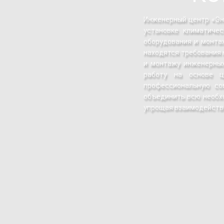
Инженерный центр «Эне
установке климатичес
оборудования и монтаж
находятся требования 
и монтажу инженерных
работу на основе ц
профессиональную со
объединить всю необх
упрощая взаимодействи