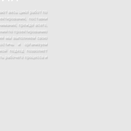
ают весь цикл работ по
ектирования, поставки
нимания, прежде всего,
ения по проектированию
ния мы выполняем свою
остичь и организуем
кой подход позволяет
ь рабочего процесса и