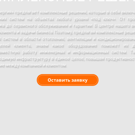
ргия» предлагает комплексные решения, которые в себя включ
ких систем на объектах любого уровня «под ключ». От про
а до сервисного обслуживания и гарантии. В центре нашего в
клиента и задачи бизнеса. Поэтому, предлагая комплексные реш
 систем в области отопления, вентиляции и кондиционирова
елей клиента, знаем какое оборудование поможет их д
вместную работу инженерных и информационных систем. Та
одимую инфраструктуру в единое целое, повышая продуктивност
е между компанией и клиентом.
Оставить заявку