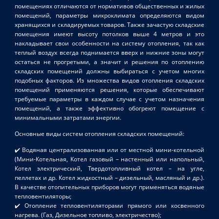
помещениях отличаются от нормативов общественных и жилых
помещений, параметры микроклимата определяются видом
хранящихся и складируемых товаров. Также зачастую складские
помещения имеют высоту потолков выше 4 метров и это
накладывает свои особенности на систему отопления, так как
теплый воздух всегда поднимается вверх и нижние зоны могут
остаться не прогретыми, а значит и решения по отоплению
складских помещений должны выбираться с учетом многих
подобных факторов. Из множества видов отопления складских
помещений применяются решения, которые обеспечивают
требуемые параметры в каждом случае с учетом назначения
помещений, а также эффективно обогреют помещение с
минимальными затратами энергии.
Основные виды систем отопления складских помещений:
✔️ Водяная централизованная или от местной мини-котельной
(Мини-Котельная, Котел газовый – настенный или напольный,
Котел электрический, Твердотопливный котел – на угле,
пеллетах и др. Котел жидкостный – дизельный, масляный и др.).
В качестве отопительных приборов могут применяться водяные
тепловентиляторы;
✔️ Отопление тепловентиляторами прямого или косвенного
нагрева. (Газ, Дизельное топливо, электричество);